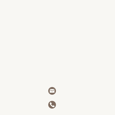
info@lesperfectionnistes.ca
514.612.4344