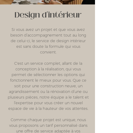
Design d'intérieur
Si vous avez un projet et que vous avez
besoin d’accompagnement tout au long
de celui-ci, le service de design intérieur
est sans doute la formule qui vous
convient.
C'est un service complet, allant de la
conception à la réalisation, qui vous
permet de sélectionner les options qui
fonctionnent le mieux pour vous. Que ce
soit pour une construction neuve, un
agrandissement ou la rénovation d’une ou
plusieurs pièces, notre équipe a le talent et
l’expertise pour vous créer un nouvel
espace de vie à la hauteur de vos attentes.
Comme chaque projet est unique, nous
vous proposons un tarif personnalisé dans
une offre de service adaptée à vos